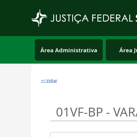
Pular para o conteúdo principal
Menu principal usuá
Área Administrativa
Área J
<< Voltar
01VF-BP - VA