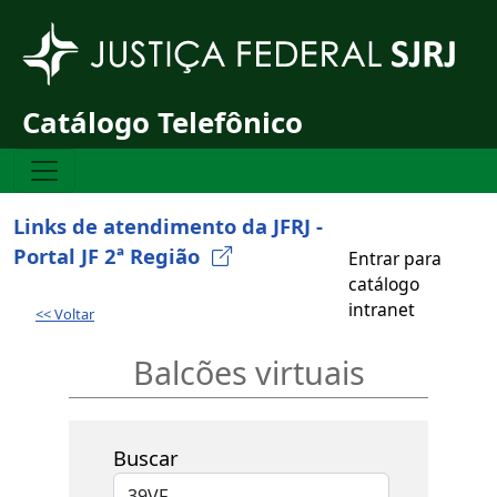
Pular para o conteúdo principal
Catálogo Telefônico
Links de atendimento da JFRJ -
Portal JF 2ª Região
Entrar para
catálogo
intranet
<< Voltar
Balcões virtuais
Buscar