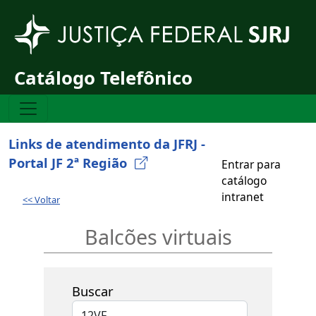
Pular para o conteúdo principal
Catálogo Telefônico
Links de atendimento da JFRJ -
Portal JF 2ª Região
Entrar para
catálogo
intranet
<< Voltar
Balcões virtuais
Buscar