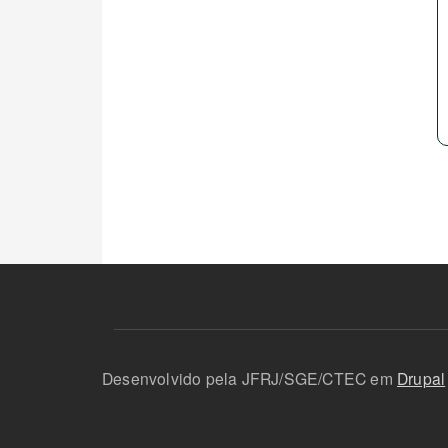
Desenvolvido pela JFRJ/SGE/CTEC em
Drupal