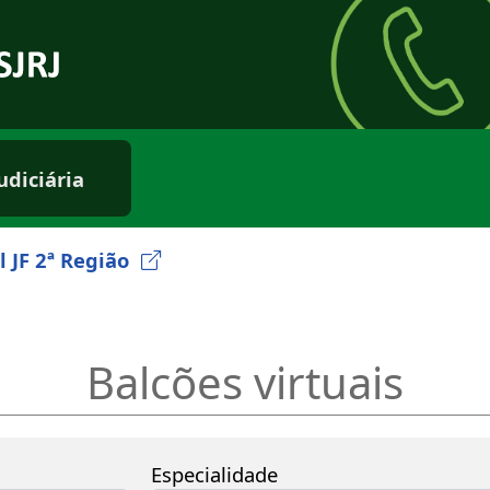
rio externo
udiciária
l JF 2ª Região
Balcões virtuais
Especialidade