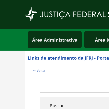
Pular para o conteúdo principal
Menu principal usuá
Área Administrativa
Área J
Links de atendimento da JFRJ - Porta
<< Voltar
Buscar