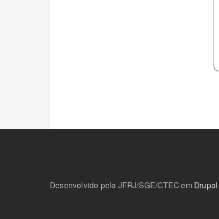
Desenvolvido pela JFRJ/SGE/CTEC em
Drupal