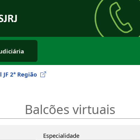
rio externo
udiciária
l JF 2ª Região
Balcões virtuais
Especialidade