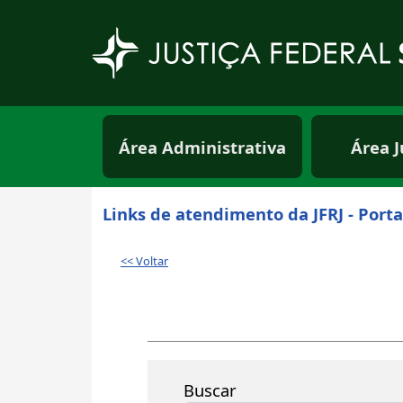
Pular para o conteúdo principal
Menu principal usuá
Área Administrativa
Área J
Links de atendimento da JFRJ - Porta
<< Voltar
Buscar