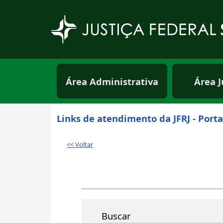
Pular para o conteúdo principal
Menu principal usuá
Área Administrativa
Área J
Links de atendimento da JFRJ - Porta
<< Voltar
Buscar