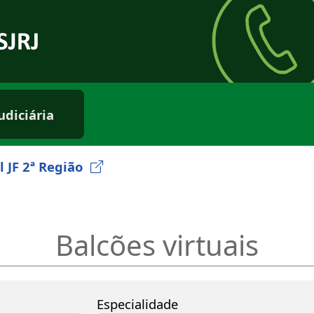
rio externo
udiciária
l JF 2ª Região
Balcões virtuais
Especialidade