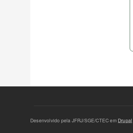
Desenvolvido pela JFRJ/SGE/CTEC em
Drupal