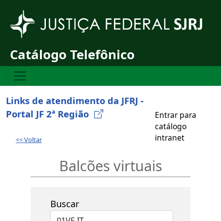
Pular para o conteúdo principal
Catálogo Telefônico
Links de atendimento da JFRJ -
Portal JF 2ª Região
Entrar para
catálogo
intranet
<< Voltar
Balcões virtuais
Buscar