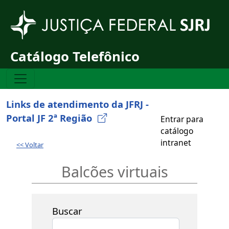
Pular para o conteúdo principal
Catálogo Telefônico
Links de atendimento da JFRJ -
Portal JF 2ª Região
Entrar para
catálogo
intranet
<< Voltar
Balcões virtuais
Buscar